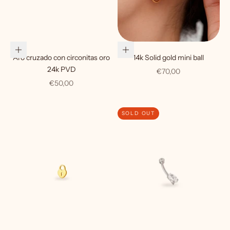
Choose options
Choose options
Aro cruzado con circonitas oro
14k Solid gold mini ball
24k PVD
Sale price
€70,00
Sale price
€50,00
SOLD OUT