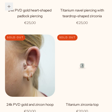
Choose options
24k PVD gold heart-shaped
Titanium navel piercing with
padlock piercing
teardrop-shaped zirconia
Sale price
Sale price
€25,00
€25,00
SOLD OUT
SOLD OUT
24k PVD gold and zircon hoop
Titanium zirconia top
Sale price
Sale price
€50,00
€20,00