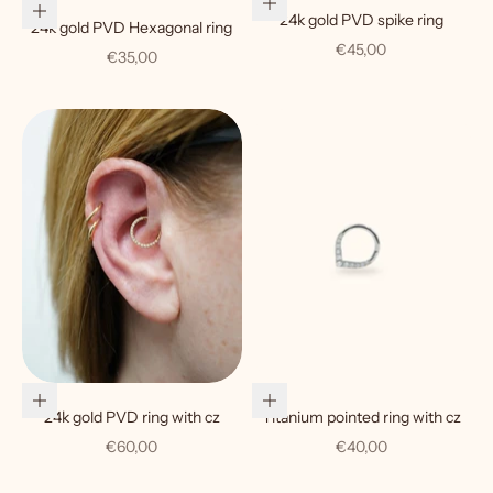
Choose options
Choose options
24k gold PVD spike ring
24k gold PVD Hexagonal ring
Sale price
€45,00
Sale price
€35,00
Choose options
Add to cart
24k gold PVD ring with cz
Titanium pointed ring with cz
Sale price
Sale price
€60,00
€40,00