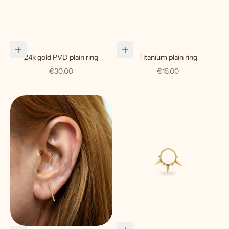
Choose options
Choose options
24k gold PVD plain ring
Titanium plain ring
Sale price
Sale price
€30,00
€15,00