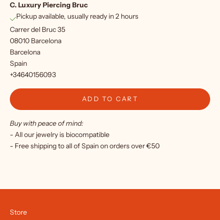
C. Luxury Piercing Bruc
o
Pickup available, usually ready in 2 hours
r
Carrer del Bruc 35
o
08010 Barcelona
Barcelona
u
Spain
r
+34640156093
n
ADD TO CART
e
Buy with peace of mind:
w
- All our jewelry is biocompatible
s
- Free shipping to all of Spain on orders over €50
l
e
t
t
Store