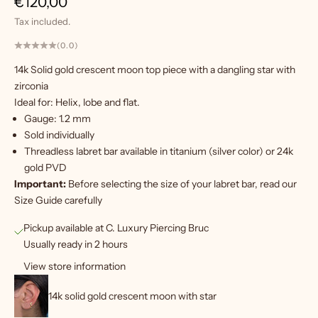
Sale price
€120,00
W
Tax included.
a
n
(0.0)
t
14k Solid gold crescent moon top piece with a dangling star with
m
zirconia
o
Ideal for: Helix, lobe and flat.
r
Gauge: 1.2 mm
e
Sold individually
?
Threadless labret bar
available in titanium (silver color) or 24k
S
gold PVD
i
Important:
Before selecting the size of your labret bar, read our
Size Guide
carefully
g
Pickup available at C. Luxury Piercing Bruc
n
Usually ready in 2 hours
u
View store information
p
14k solid gold crescent moon with star
f