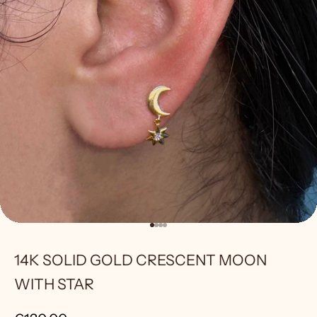
Go to item 1
Go to item 2
Go to item 3
Go to item 4
14K SOLID GOLD CRESCENT MOON
WITH STAR