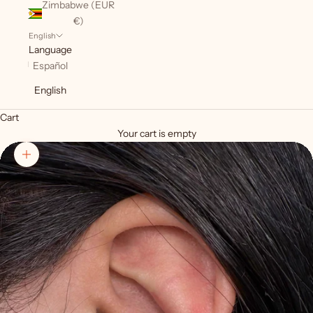
Zimbabwe (EUR
€)
English
Language
Español
English
Cart
Your cart is empty
Zoom picture