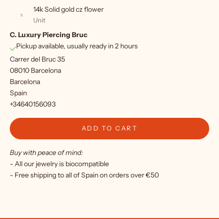
p
14k Solid gold cz flower
f
Unit
C. Luxury Piercing Bruc
o
Pickup available, usually ready in 2 hours
r
Carrer del Bruc 35
o
08010 Barcelona
Barcelona
u
Spain
r
+34640156093
n
ADD TO CART
e
Buy with peace of mind:
w
- All our jewelry is biocompatible
s
- Free shipping to all of Spain on orders over €50
l
e