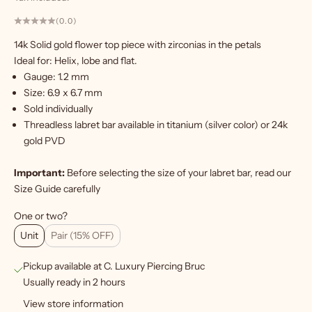
(0.0)
14k Solid gold flower top piece with zirconias in the petals
W
Ideal for: Helix, lobe and flat.
a
Gauge: 1.2 mm
n
Size: 6.9
x 6.7 mm
t
Sold individually
m
Threadless labret bar
available in titanium (silver color) or 24k
o
gold PVD
r
e
Important:
Before selecting the size of your labret bar, read our
?
Size Guide
carefully
S
One or two?
i
Unit
Pair (15% OFF)
g
Pickup available at C. Luxury Piercing Bruc
n
Usually ready in 2 hours
u
View store information