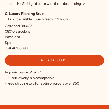
14k Solid gold piece with three descending cz
f
C. Luxury Piercing Bruc
o
Pickup available, usually ready in 2 hours
r
Carrer del Bruc 35
o
08010 Barcelona
Barcelona
u
Spain
r
+34640156093
n
ADD TO CART
e
Buy with peace of mind:
w
- All our jewelry is biocompatible
s
- Free shipping to all of Spain on orders over €50
l
e
t