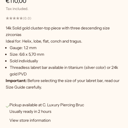
Sale price
€110,00
Tax included.
W
(0.0)
a
14k Solid gold cluster-top piece with three descending size
n
zirconias
t
Ideal for: Helix, lobe, flat, conch and tragus.
m
Gauge: 1.2 mm
o
Size: 6
.6 x 5,70 mm
r
Sold individually
e
Threadless labret bar
available in titanium (silver color) or 24k
?
gold PVD
S
Important:
Before selecting the size of your labret bar, read our
i
Size Guide
carefully.
g
Pickup available at C. Luxury Piercing Bruc
n
Usually ready in 2 hours
u
View store information
p