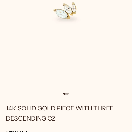
Go to item 1
Go to item 2
Go to item 3
14K SOLID GOLD PIECE WITH THREE
DESCENDING CZ