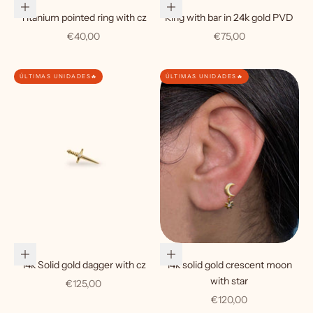
Add to cart
Add to cart
Titanium pointed ring with cz
Ring with bar in 24k gold PVD
Sale price
Sale price
€40,00
€75,00
ÚLTIMAS UNIDADES🔥
ÚLTIMAS UNIDADES🔥
Add to cart
Add to cart
14k Solid gold dagger with cz
14k solid gold crescent moon
with star
Sale price
€125,00
Sale price
€120,00